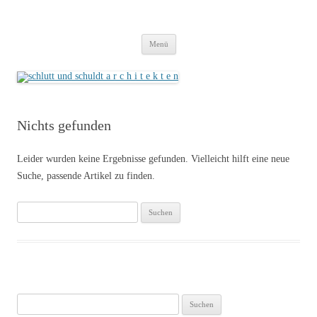
schlutt und schuldt a r c h i t e k t e n
cooperation freie architekten
Zum
Menü
Inhalt
springen
Nichts gefunden
Leider wurden keine Ergebnisse gefunden. Vielleicht hilft eine neue
Suche, passende Artikel zu finden.
Suchen
nach:
Suchen