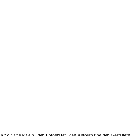
 r c h i t e k t e n , den Fotografen, den Autoren und den Gestaltern.