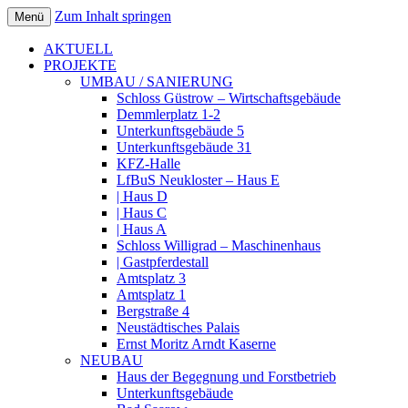
Zum Inhalt springen
Menü
cooperation freie architekten
schlutt und schuldt a r c h i t e k
AKTUELL
PROJEKTE
UMBAU / SANIERUNG
Schloss Güstrow – Wirtschaftsgebäude
Demmlerplatz 1-2
Unterkunftsgebäude 5
Unterkunftsgebäude 31
KFZ-Halle
LfBuS Neukloster – Haus E
| Haus D
| Haus C
| Haus A
Schloss Willigrad – Maschinenhaus
| Gastpferdestall
Amtsplatz 3
Amtsplatz 1
Bergstraße 4
Neustädtisches Palais
Ernst Moritz Arndt Kaserne
NEUBAU
Haus der Begegnung und Forstbetrieb
Unterkunftsgebäude