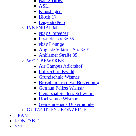
Bad Saarow
ASLi
Klaushagen
Block 17
Lagerstraße 5
INNENRAUM
ebay Coffeebar
Invalidenstraße 55
ebay Lounge
Auguste Viktoria Straße 7
Anklamer Straße 35
WETTBEWERBE
Air Campus Adlershof
Polizei Greifswald
Grundschule Wismar
Biosphärenreservat Boizenburg
German Pellets Wismar
Plenarsaal Schloss Schwerin
Hochschule Wismar
Gemeindehaus Ückermünde
GUTACHTEN / KONZEPTE
TEAM
KONTAKT
>>>