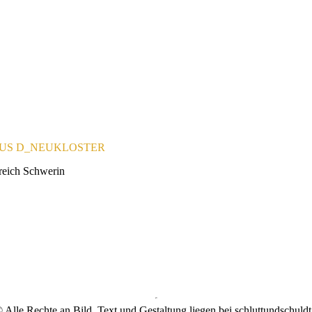
AUS D_NEUKLOSTER
reich Schwerin
 Alle Rechte an Bild, Text und Gestaltung liegen bei schluttundschuldt a