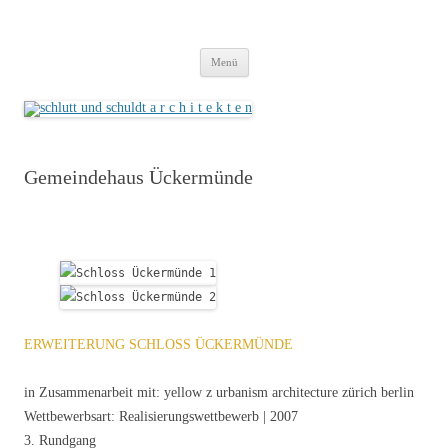
schlutt und schuldt a r c h i t e k t e n
cooperation freie architekten
Zum
Menü
Inhalt
springen
Gemeindehaus Ückermünde
ERWEITERUNG SCHLOSS ÜCKERMÜNDE
in Zusammenarbeit mit: yellow z urbanism architecture zürich berlin
Wettbewerbsart: Realisierungswettbewerb | 2007
3. Rundgang