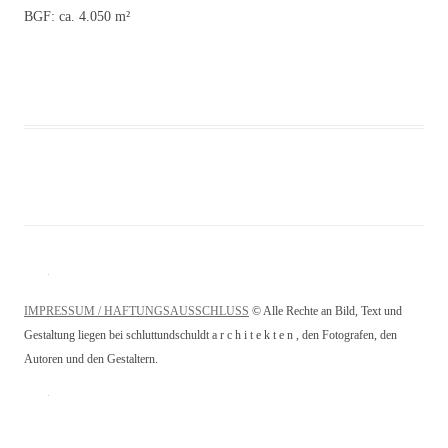
BGF: ca. 4.050 m²
IMPRESSUM / HAFTUNGSAUSSCHLUSS
© Alle Rechte an Bild, Text und
Gestaltung liegen bei schluttundschuldt a r c h i t e k t e n , den Fotografen, den
Autoren und den Gestaltern.