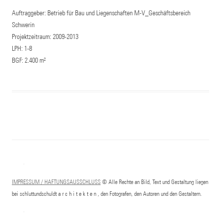
Auftraggeber: Betrieb für Bau und Liegenschaften M-V_Geschäftsbereich
Schwerin
Projektzeitraum: 2009-2013
LPH: 1-8
BGF: 2.400 m²
IMPRESSUM / HAFTUNGSAUSSCHLUSS
© Alle Rechte an Bild, Text und Gestaltung liegen
bei schluttundschuldt a r c h i t e k t e n , den Fotografen, den Autoren und den Gestaltern.