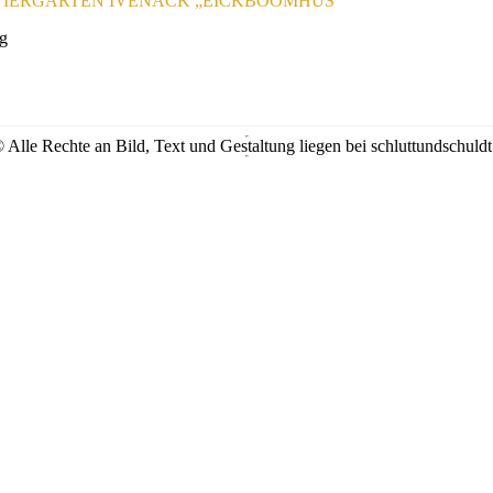
TIERGARTEN IVENACK „EICKBOOMHUS“
rg
 Alle Rechte an Bild, Text und Gestaltung liegen bei schluttundschuldt a