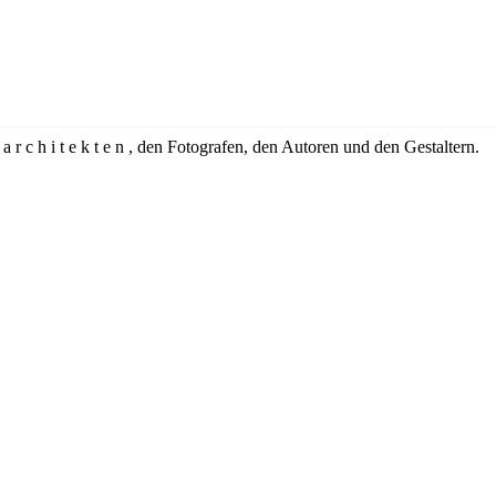
 r c h i t e k t e n , den Fotografen, den Autoren und den Gestaltern.