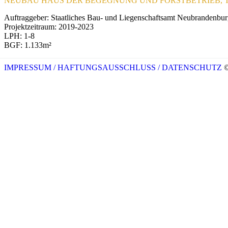
NEUBAU HAUS DER BEGEGNUNG UND FORSTBETRIEB, 
Auftraggeber: Staatliches Bau- und Liegenschaftsamt Neubrandenbu
Projektzeitraum: 2019-2023
LPH: 1-8
BGF: 1.133m²
IMPRESSUM / HAFTUNGSAUSSCHLUSS
/ DATENSCHUTZ
©