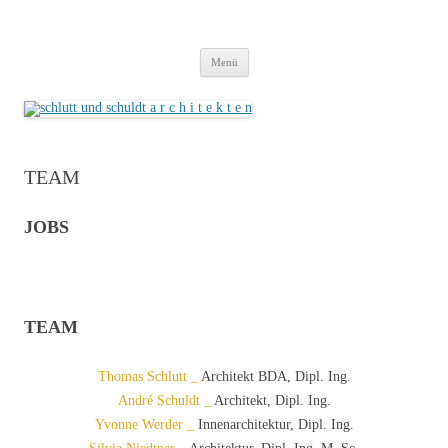
schlutt und schuldt a r c h i t e k t e n
cooperation freie architekten
Zum
Menü
Inhalt
springen
TEAM
JOBS
TEAM
Thomas Schlutt _
Architekt BDA, Dipl. Ing.
André Schuldt _
Architekt, Dipl. Ing.
Yvonne Werder _
Innenarchitektur, Dipl. Ing.