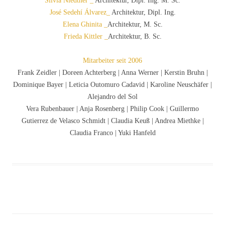
Silvia Niedtner _
Architektur, Dipl. Ing. M. Sc.
José Sedehí Álvarez_
Architektur, Dipl. Ing.
Elena Ghinita _
Architektur, M. Sc.
Frieda Kittler _
Architektur, B. Sc.
Mitarbeiter seit 2006
Frank Zeidler | Doreen Achterberg | Anna Werner | Kerstin Bruhn |
Dominique Bayer | Leticia Outomuro Cadavid | Karoline Neuschäfer |
Alejandro del Sol
Vera Rubenbauer | Anja Rosenberg | Philip Cook | Guillermo
Gutierrez de Velasco Schmidt | Claudia Keuß | Andrea Miethke |
Claudia Franco | Yuki Hanfeld