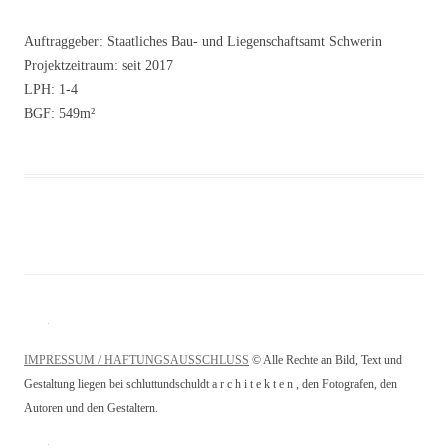
Auftraggeber: Staatliches Bau- und Liegenschaftsamt Schwerin
Projektzeitraum: seit 2017
LPH: 1-4
BGF: 549m²
IMPRESSUM / HAFTUNGSAUSSCHLUSS
© Alle Rechte an Bild, Text und
Gestaltung liegen bei schluttundschuldt a r c h i t e k t e n , den Fotografen, den
Autoren und den Gestaltern.