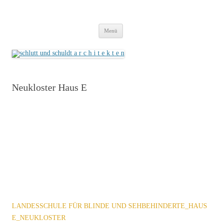
schlutt und schuldt a r c h i t e k t e n
cooperation freie architekten
Zum
Menü
Inhalt
springen
Neukloster Haus E
LANDESSCHULE FÜR BLINDE UND SEHBEHINDERTE_HAUS
E_NEUKLOSTER