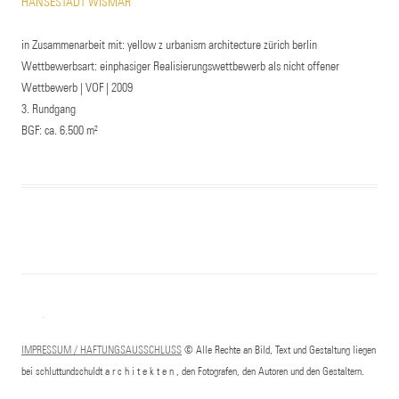
HANSESTADT WISMAR
in Zusammenarbeit mit: yellow z urbanism architecture zürich berlin
Wettbewerbsart: einphasiger Realisierungswettbewerb als nicht offener
Wettbewerb | VOF | 2009
3. Rundgang
BGF: ca. 6.500 m²
IMPRESSUM / HAFTUNGSAUSSCHLUSS
© Alle Rechte an Bild, Text und Gestaltung liegen
bei schluttundschuldt a r c h i t e k t e n , den Fotografen, den Autoren und den Gestaltern.