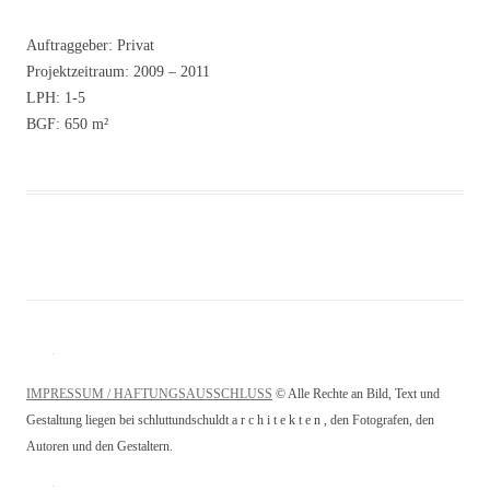
Auftraggeber: Privat
Projektzeitraum: 2009 – 2011
LPH: 1-5
BGF: 650 m²
IMPRESSUM / HAFTUNGSAUSSCHLUSS
© Alle Rechte an Bild, Text und
Gestaltung liegen bei schluttundschuldt a r c h i t e k t e n , den Fotografen, den
Autoren und den Gestaltern.