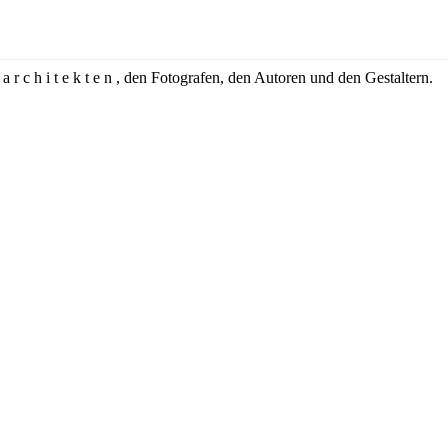
 r c h i t e k t e n , den Fotografen, den Autoren und den Gestaltern.