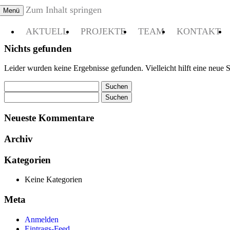
Zum Inhalt springen
Menü
cooperation freie architekten
schlutt und schuldt a r c h i t e k
AKTUELL
PROJEKTE
TEAM
KONTAKT
Nichts gefunden
Leider wurden keine Ergebnisse gefunden. Vielleicht hilft eine neue S
Suchen
nach:
Suchen
nach:
Neueste Kommentare
Archiv
Kategorien
Keine Kategorien
Meta
Anmelden
Eintrags-Feed