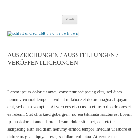
schlutt und schuldt a r c h i t e k t e n
cooperation freie architekten
Zum
Menü
Inhalt
springen
AUSZEICHUNGEN / AUSSTELLUNGEN /
VERÖFFENTLICHUNGEN
Lorem ipsum dolor sit amet, consetetur sadipscing elitr, sed diam
nonumy eirmod tempor invidunt ut labore et dolore magna aliquyam
erat, sed diam voluptua. At vero eos et accusam et justo duo dolores et
ea rebum. Stet clita kasd gubergren, no sea takimata sanctus est Lorem
ipsum dolor sit amet. Lorem ipsum dolor sit amet, consetetur
sadipscing elitr, sed diam nonumy eirmod tempor invidunt ut labore et
dolore magna aliquyam erat, sed diam voluptua. At vero eos et